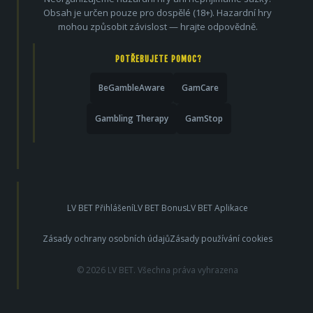
Obsah je určen pouze pro dospělé (18+). Hazardní hry
mohou způsobit závislost — hrajte odpovědně.
POTŘEBUJETE POMOC?
BeGambleAware
GamCare
Gambling Therapy
GamStop
LV BET Přihlášení
LV BET Bonus
LV BET Aplikace
Zásady ochrany osobních údajů
Zásady používání cookies
© 2026 LV BET. Všechna práva vyhrazena