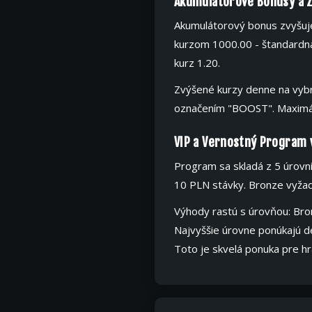
Akumulátorové Bonusy a 
Akumulátorový bonus zvyšuje
kurzom 1000.00 - štandardn
kurz 1.20.
Zvýšené kurzy denne na vybra
označením "BOOST". Maximál
VIP a Vernostný Program 
Program sa skladá z 5 úrovní
10 PLN stávky. Bronze vyž
Výhody rastú s úrovňou: Br
Najvyššie úrovne ponúkajú d
Toto je skvelá ponuka pre hr