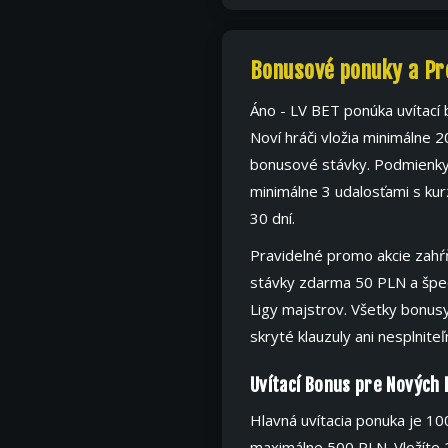
Vinícius
Bonusové ponuky a Pr
🥅
POSTUP DO FINÁLE
Áno - LV BET ponúka uvítací
Noví hráči vložia minimálne 
Spain
bonusové stávky. Podmienky 
minimálne 3 udalosťami s kur
France
30 dní.
Pravidelné promo akcie zahŕ
England
stávky zdarma 50 PLN a špeci
Ligy majstrov. Všetky bonus
Brazil
skryté klauzuly ani nesplnite
Uvítací Bonus pre Nových
Hlavná uvítacia ponuka je 1
maximálne 500 PLN. Vložíte