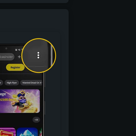
10.0
MAJSTROVSTVÁ SVETA 2026
2.50
2.75
3.00
3.25