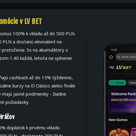
omócie v LV BET
 bonus 100% k vkladu až do 500 PLN.
20 PLN a dostanú ekvivalent na
pretočenia: 5x na akumulátory s
zom 1.40 každá, lehota na splnenie
ňajú cashback až do 15% týždenne,
álne kurzy na El Clásico alebo finále
y majú jasné podmienky - žiadne
ľné požiadavky.
 Hráčov
00% doplatok k prvému vkladu
 200 PLN - dostanete 200 PLN