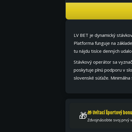
Haaland
Kane
LV BET je dynamický stávkový
Platforma funguje na základe
Vinícius
tu nájdu tisíce denných udal
Stávkový operátor sa vyznaču
⭐
NAJLEPŠÍ HRÁČ
poskytuje plnú podporu v sl
slovenské súťaže. Minimálna 
Bellingham
Mbappé
🎁
🎁 Uvítací športový bon
Zdvojnásobte svoj prvý v
Yamal