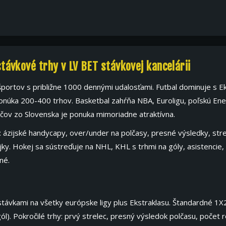
NEVÝHODY
jšie športy
Obmedzený počet platobných 
stávkové trhy v LV BET stávkovej kancelárii
renosom
Chýba poľská hazardná licenc
športov s približne 1000 dennými udalosťami. Futbal dominuje s E
Niekedy pomalšia zákaznícka 
onúka 200-400 trhov. Basketbal zahŕňa NBA, Euroligu, poľskú En
áčov zo Slovenska je ponuka mimoriadne atraktívna.
tálych hráčov
ázijské handycapy, over/under na polčasy, presné výsledky, strel
jky. Hokej sa sústreďuje na NHL, KHL s trhmi na góly, asistencie, 
né.
stávkami na všetky európske ligy plus Ekstraklasu. Štandardné 1X
ól). Pokročilé trhy: prvý strelec, presný výsledok polčasu, počet