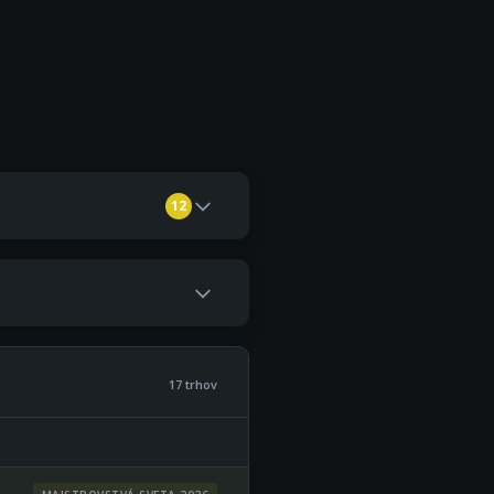
12
17 trhov